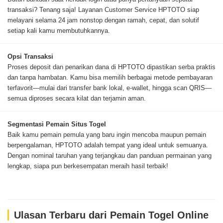
transaksi? Tenang saja! Layanan Customer Service HPTOTO siap
melayani selama 24 jam nonstop dengan ramah, cepat, dan solutif
setiap kali kamu membutuhkannya.
Opsi Transaksi
Proses deposit dan penarikan dana di HPTOTO dipastikan serba praktis
dan tanpa hambatan. Kamu bisa memilih berbagai metode pembayaran
terfavorit—mulai dari transfer bank lokal, e-wallet, hingga scan QRIS—
semua diproses secara kilat dan terjamin aman.
Segmentasi Pemain Situs Togel
Baik kamu pemain pemula yang baru ingin mencoba maupun pemain
berpengalaman, HPTOTO adalah tempat yang ideal untuk semuanya.
Dengan nominal taruhan yang terjangkau dan panduan permainan yang
lengkap, siapa pun berkesempatan meraih hasil terbaik!
Ulasan Terbaru dari Pemain Togel Online