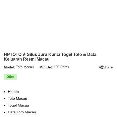
HPTOTO ✮ Situs Juru Kunci Togel Toto & Data
Keluaran Resmi Macau
Share
Model:
Toto Macau
Min Bet:
100 Perak
Offer
Hptoto
Toto Macau
Togel Macau
Data Toto Macau