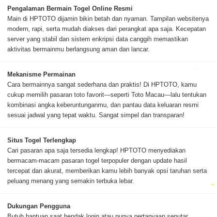
Pengalaman Bermain Togel Online Resmi
Main di HPTOTO dijamin bikin betah dan nyaman. Tampilan websitenya
modern, rapi, serta mudah diakses dari perangkat apa saja. Kecepatan
server yang stabil dan sistem enkripsi data canggih memastikan
aktivitas bermainmu berlangsung aman dan lancar.
Mekanisme Permainan
Cara bermainnya sangat sederhana dan praktis! Di HPTOTO, kamu
cukup memilih pasaran toto favorit—seperti Toto Macau—lalu tentukan
kombinasi angka keberuntunganmu, dan pantau data keluaran resmi
sesuai jadwal yang tepat waktu. Sangat simpel dan transparan!
Situs Togel Terlengkap
Cari pasaran apa saja tersedia lengkap! HPTOTO menyediakan
bermacam-macam pasaran togel terpopuler dengan update hasil
tercepat dan akurat, memberikan kamu lebih banyak opsi taruhan serta
peluang menang yang semakin terbuka lebar.
Dukungan Pengguna
Butuh bantuan saat hendak login atau punya pertanyaan seputar