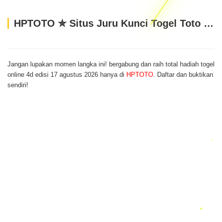
HPTOTO ✮ Situs Juru Kunci Togel Toto & Data Keluaran Resmi Macau
Jangan lupakan momen langka ini! bergabung dan raih total hadiah togel
online 4d edisi 17 agustus 2026 hanya di
HPTOTO
. Daftar dan buktikan
sendiri!