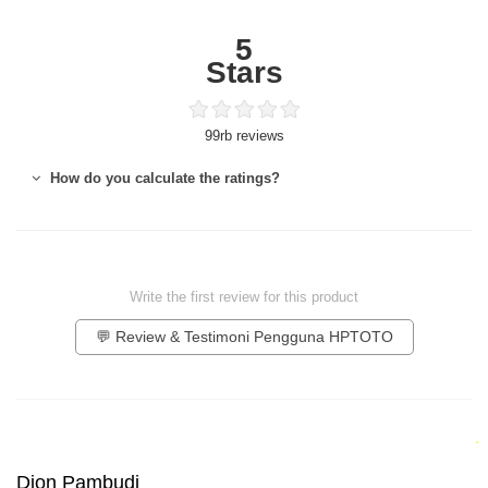
5
Stars
99rb reviews
How do you calculate the ratings?
Write the first review for this product
💬 Review & Testimoni Pengguna HPTOTO
Thank you for rating!
Write a full reviews.
Dion Pambudi