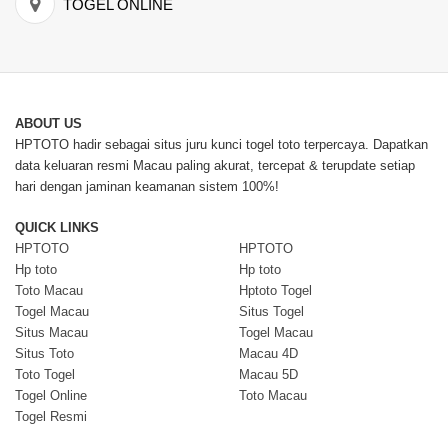
TOGEL ONLINE
ABOUT US
HPTOTO hadir sebagai situs juru kunci togel toto terpercaya. Dapatkan
data keluaran resmi Macau paling akurat, tercepat & terupdate setiap
hari dengan jaminan keamanan sistem 100%!
QUICK LINKS
HPTOTO
HPTOTO
Hp toto
Hp toto
Toto Macau
Hptoto Togel
Togel Macau
Situs Togel
Situs Macau
Togel Macau
Situs Toto
Macau 4D
Toto Togel
Macau 5D
Togel Online
Toto Macau
Togel Resmi