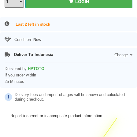
LOGIN
Last 2 left in stock
Condition:
New
Deliver To
Indonesia
Change
Delivered by
HPTOTO
If you order within
25 Minutes
Delivery fees and import charges will be shown and calculated
during checkout.
Report incorrect or inappropriate product information.